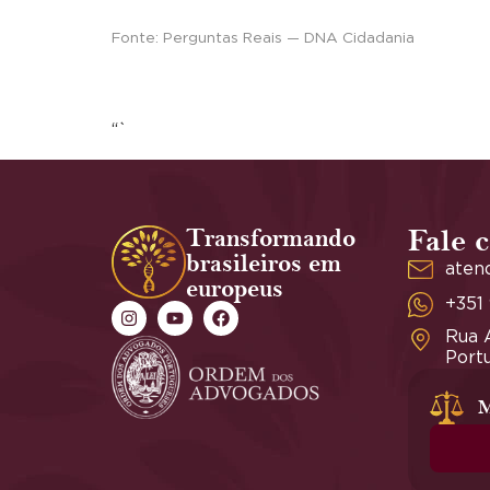
Fonte: Perguntas Reais — DNA Cidadania
“`
Transformando
Fale 
brasileiros em
aten
europeus
+351
Rua A
Portu
M