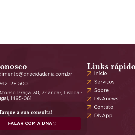
conosco
Links rápid
Início
dimento@dnacidadania.com.br
Serviços
 912 138 500
Sobre
fonso Praça, 30, 7º andar, Lisboa -
gal, 1495-061
DNAnews
Contato
arque a sua consulta!
DNApp
FALAR COM A DNA