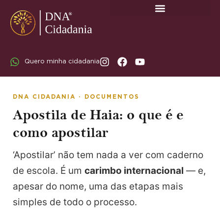
SOBRE A DNA CIDADANIA: DR. RODRIGO MARICATO LOPES
Quero minha cidadania
DNA CIDADANIA · DOCUMENTOS
Apostila de Haia: o que é e
como apostilar
‘Apostilar’ não tem nada a ver com caderno
de escola. É um
carimbo internacional
— e,
apesar do nome, uma das etapas mais
simples de todo o processo.