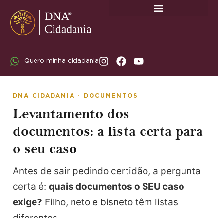
SOBRE A DNA CIDADANIA: DR. RODRIGO MARICATO LOPES
Quero minha cidadania
DNA CIDADANIA · DOCUMENTOS
Levantamento dos
documentos: a lista certa para
o seu caso
Antes de sair pedindo certidão, a pergunta
certa é:
quais documentos o SEU caso
exige?
Filho, neto e bisneto têm listas
diferentes.