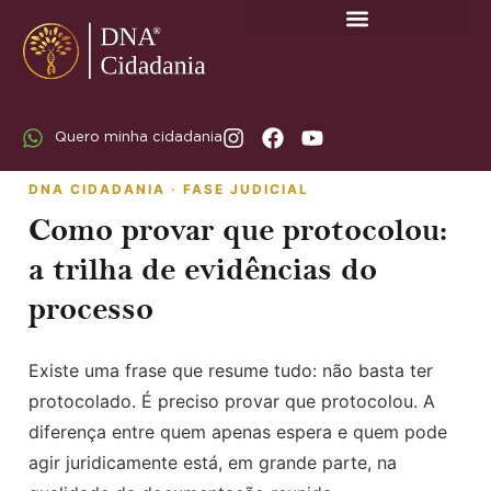
SOBRE A DNA CIDADANIA: DR. RODRIGO MARICATO LOPES
Quero minha cidadania
DNA CIDADANIA · FASE JUDICIAL
Como provar que protocolou:
a trilha de evidências do
processo
Existe uma frase que resume tudo: não basta ter
protocolado. É preciso provar que protocolou. A
diferença entre quem apenas espera e quem pode
agir juridicamente está, em grande parte, na