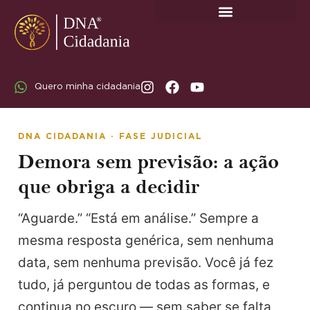
SOBRE A DNA CIDADANIA: DR. RODRIGO MARICATO LOPES
Quero minha cidadania
DNA CIDADANIA · FASE JUDICIAL
Demora sem previsão: a ação
que obriga a decidir
“Aguarde.” “Está em análise.” Sempre a
mesma resposta genérica, sem nenhuma
data, sem nenhuma previsão. Você já fez
tudo, já perguntou de todas as formas, e
continua no escuro — sem saber se falta