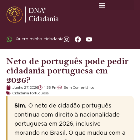
SOBRE A DNA CIDADANIA: DR. RODRIGO MARICATO LOPES
Quero minha cidadania
Neto de português pode pedir
cidadania portuguesa em
2026?
Junho 27, 2026
1:35 Pm
Sem Comentários
Cidadania Portuguesa
Sim.
O neto de cidadão português
continua com direito à nacionalidade
portuguesa em 2026, inclusive
morando no Brasil. O que mudou com a