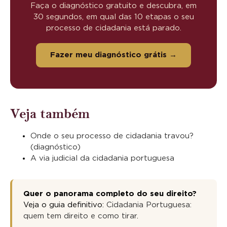
Faça o diagnóstico gratuito e descubra, em
30 segundos, em qual das 10 etapas o seu
processo de cidadania está parado.
Fazer meu diagnóstico grátis →
Veja também
Onde o seu processo de cidadania travou?
(diagnóstico)
A via judicial da cidadania portuguesa
Quer o panorama completo do seu direito?
Veja o guia definitivo:
Cidadania Portuguesa:
quem tem direito e como tirar
.