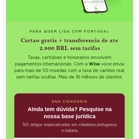
PARA QUEM LIDA COM PORTUGAL
Cartao gratis + transferencia de ate
2.800 BRL sem tarifas
Taxas, certidoes e honorarios envolvem
pagamentos internacionais. Com a
Wise
voce envia
para mais de 50 moedas com a taxa de cambio real,
sem tarifas ocultas. Mais de 16 milhoes de clientes.
DNA CIDADANIA
Ainda tem dúvida? Pesquise na
nossa base jurídica
501 artigos especializados em cidadania portuguesa
e italiana