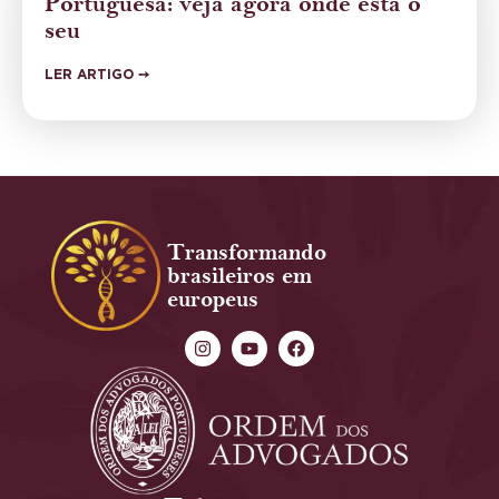
Portuguesa: veja agora onde está o
seu
LER ARTIGO ➙
Transformando
brasileiros em
europeus