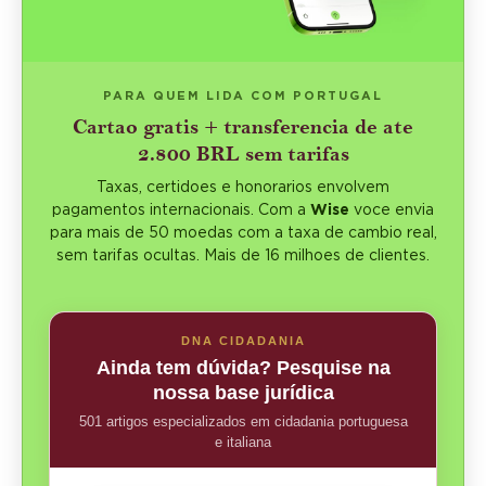
PARA QUEM LIDA COM PORTUGAL
Cartao gratis + transferencia de ate
2.800 BRL sem tarifas
Taxas, certidoes e honorarios envolvem
pagamentos internacionais. Com a
Wise
voce envia
para mais de 50 moedas com a taxa de cambio real,
sem tarifas ocultas. Mais de 16 milhoes de clientes.
DNA CIDADANIA
Ainda tem dúvida? Pesquise na
nossa base jurídica
501 artigos especializados em cidadania portuguesa
e italiana