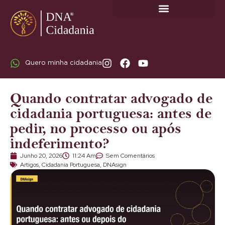
SOBRE A DNA CIDADANIA: DR. RODRIGO MARICATO LOPES
Quero minha cidadania
Quando contratar advogado de
cidadania portuguesa: antes de
pedir, no processo ou após
indeferimento?
Junho 20, 2026
11:24 Am
Sem Comentários
Artigos
,
Cidadania Portuguesa
,
DNAsign