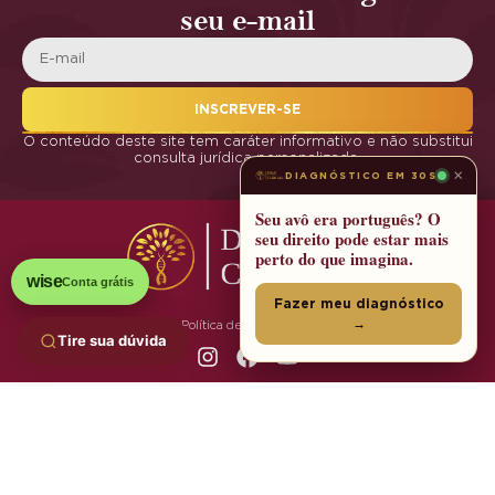
seu e-mail
INSCREVER-SE
O conteúdo deste site tem caráter informativo e não substitui
consulta jurídica personalizada.
×
DIAGNÓSTICO EM 30S
Seu avô era português? O
seu direito pode estar mais
perto do que imagina.
wise
Conta grátis
Fazer meu diagnóstico
→
Política de Privacidade
Tire sua dúvida
© 2025 DNA Cidadania | Todos os Direitos Reservados
Grupo DNA:
DNA Cidadania
·
DNAsign
·
DNAmarca
·
ClusterX