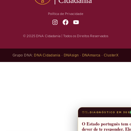
Política de Privacidade
© 2025 DNA Cidadania | Todos os Direitos Reservados
Grupo DNA:
DNA Cidadania
·
DNAsign
·
DNAmarca
·
ClusterX
DIAGNÓSTICO EM 30S
O Estado português tem 
dever de te responder. El