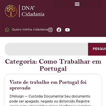
SOBRE A DNA CIDADANIA: DR. RODRIGO MARICATO LOPES
Quero minha cidadania
PESQUI
Categoria: Como Trabalhar em
Portugal
Visto de trabalho em Portugal foi
aprovado
DNAsign — Custódia Documental Seu documento
pode ser apagado, negado ou distorcido.Registre