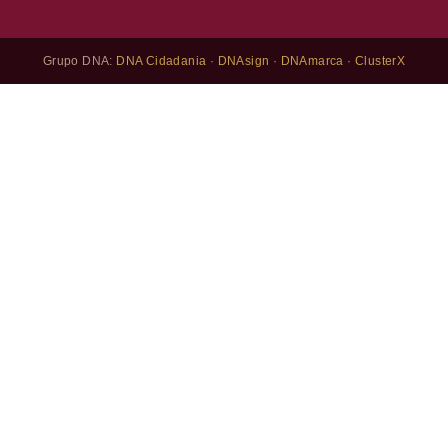
Grupo DNA:
DNA Cidadania
·
DNAsign
·
DNAmarca
·
ClusterX