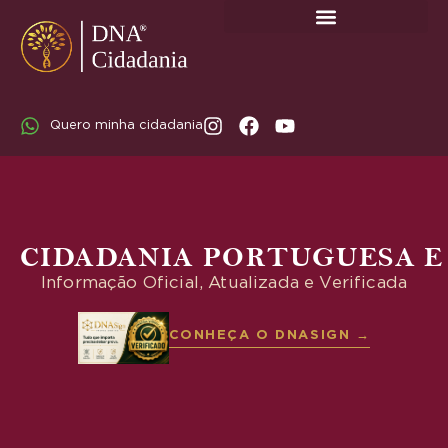
SOBRE A DNA CIDADANIA: DR. RODRIGO MARICATO LOPES
Quero minha cidadania
CIDADANIA PORTUGUESA E
Informação Oficial, Atualizada e Verificada
CONHEÇA O DNASIGN →