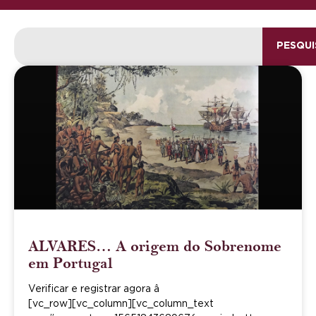
PESQUI
ALVARES… A origem do Sobrenome
em Portugal
Verificar e registrar agora â
[vc_row][vc_column][vc_column_text