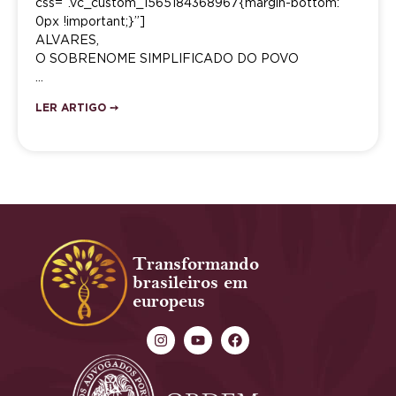
css=”.vc_custom_1565184368967{margin-bottom:
0px !important;}”]
ALVARES,
O SOBRENOME SIMPLIFICADO DO POVO
…
LER ARTIGO ➙
Transformando
brasileiros em
europeus