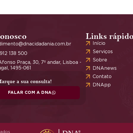
conosco
Links rápid
Início
dimento@dnacidadania.com.br
Serviços
 912 138 500
Sobre
fonso Praça, 30, 7º andar, Lisboa -
gal, 1495-061
DNAnews
Contato
arque a sua consulta!
DNApp
FALAR COM A DNA
vados