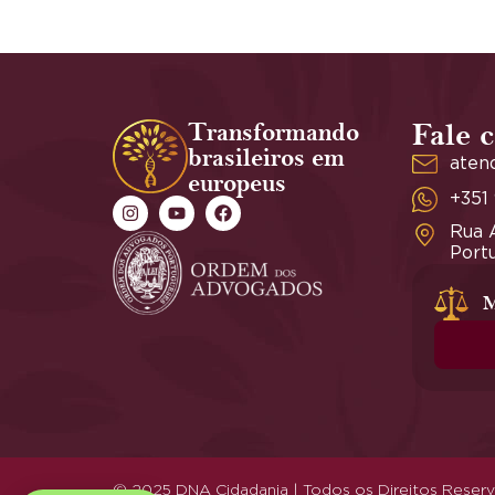
Transformando
Fale 
brasileiros em
aten
europeus
+351
Rua A
Portu
M
© 2025 DNA Cidadania | Todos os Direitos Reser