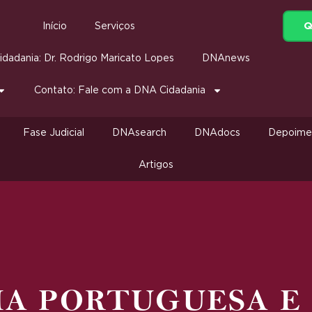
Q
Início
Serviços
dadania: Dr. Rodrigo Maricato Lopes
DNAnews
Contato: Fale com a DNA Cidadania
Fase Judicial
DNAsearch
DNAdocs
Depoime
Artigos
IA PORTUGUESA E 