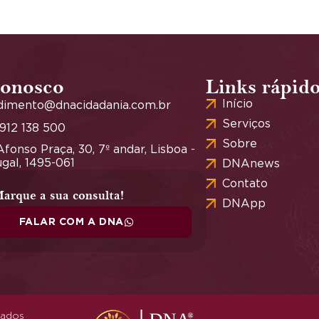
conosco
Links rápid
Início
dimento@dnacidadania.com.br
Serviços
 912 138 500
Sobre
fonso Praça, 30, 7º andar, Lisboa -
gal, 1495-061
DNAnews
Contato
arque a sua consulta!
DNApp
FALAR COM A DNA
vados