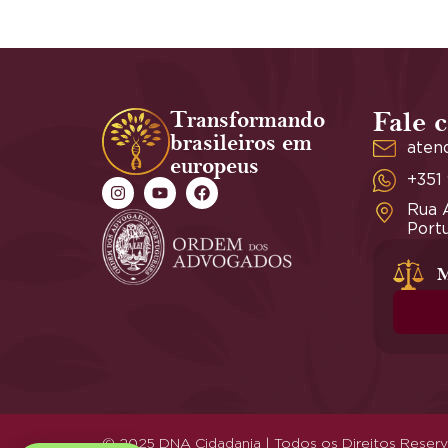
Transformando
Fale 
brasileiros em
aten
europeus
+351
Rua A
Portu
M
© 2025 DNA Cidadania | Todos os Direitos Reser