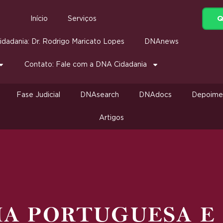
Q
Início
Serviços
dadania: Dr. Rodrigo Maricato Lopes
DNAnews
Contato: Fale com a DNA Cidadania
Fase Judicial
DNAsearch
DNAdocs
Depoime
Artigos
IA PORTUGUESA E 