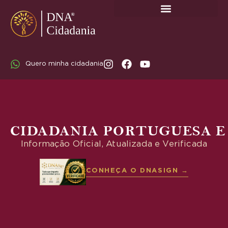
SOBRE A DNA CIDADANIA: DR. RODRIGO MARICATO LOPES
Quero minha cidadania
CIDADANIA PORTUGUESA E
Informação Oficial, Atualizada e Verificada
CONHEÇA O DNASIGN →