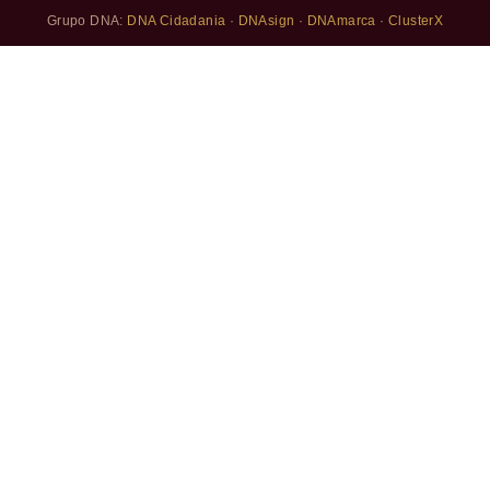
Grupo DNA:
DNA Cidadania
·
DNAsign
·
DNAmarca
·
ClusterX