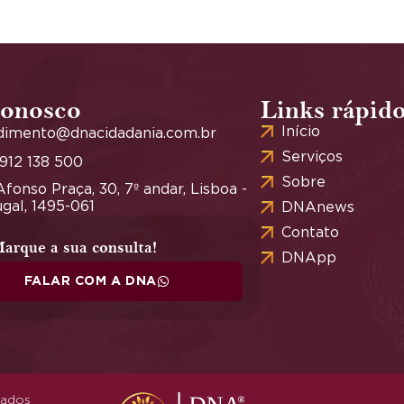
conosco
Links rápid
Início
dimento@dnacidadania.com.br
Serviços
 912 138 500
Sobre
fonso Praça, 30, 7º andar, Lisboa -
gal, 1495-061
DNAnews
Contato
arque a sua consulta!
DNApp
FALAR COM A DNA
vados