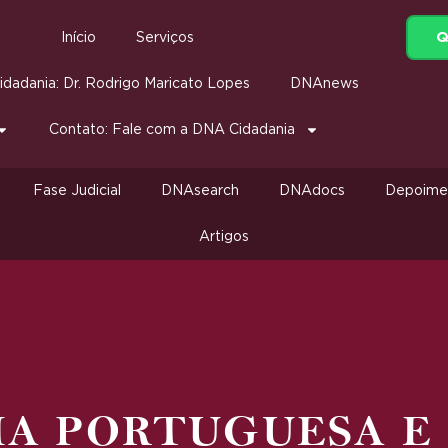
Q
Início
Serviços
dadania: Dr. Rodrigo Maricato Lopes
DNAnews
Contato: Fale com a DNA Cidadania
Fase Judicial
DNAsearch
DNAdocs
Depoime
Artigos
IA PORTUGUESA E 