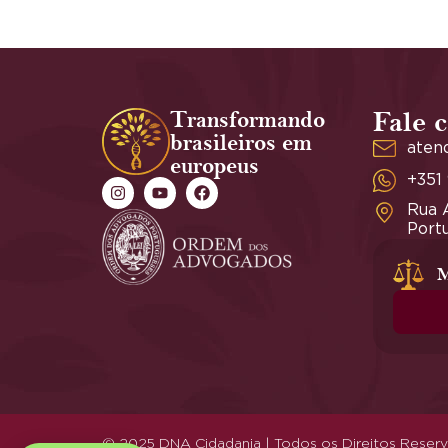
Transformando
Fale 
brasileiros em
aten
europeus
+351
Rua A
Portu
M
© 2025 DNA Cidadania | Todos os Direitos Reser