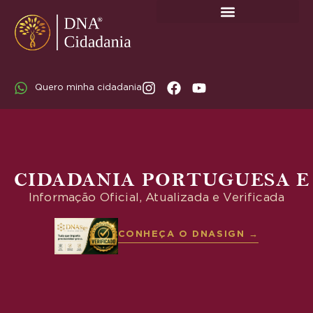
SOBRE A DNA CIDADANIA: DR. RODRIGO MARICATO LOPES
Quero minha cidadania
CIDADANIA PORTUGUESA E
Informação Oficial, Atualizada e Verificada
CONHEÇA O DNASIGN →