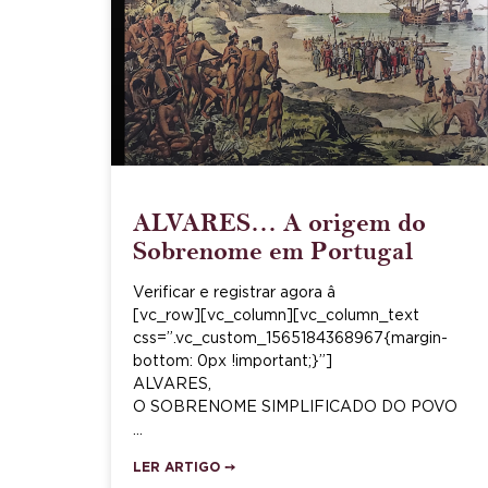
ALVARES… A origem do
Sobrenome em Portugal
Verificar e registrar agora â
[vc_row][vc_column][vc_column_text
css=”.vc_custom_1565184368967{margin-
bottom: 0px !important;}”]
ALVARES,
O SOBRENOME SIMPLIFICADO DO POVO
…
LER ARTIGO ➙