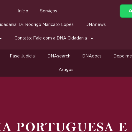
Q
Início
Serviços
dadania: Dr. Rodrigo Maricato Lopes
DNAnews
Contato: Fale com a DNA Cidadania
Fase Judicial
DNAsearch
DNAdocs
Depoime
Artigos
IA PORTUGUESA E 