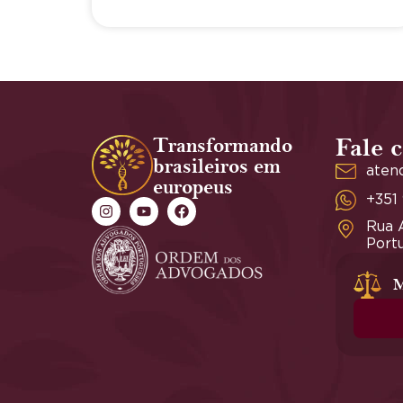
Transformando
Fale 
brasileiros em
aten
europeus
+351
Rua A
Portu
M