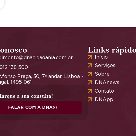
conosco
Links rápid
Início
dimento@dnacidadania.com.br
Serviços
 912 138 500
Sobre
fonso Praça, 30, 7º andar, Lisboa -
gal, 1495-061
DNAnews
Contato
arque a sua consulta!
DNApp
FALAR COM A DNA