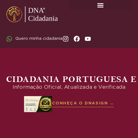
SOBRE A DNA CIDADANIA: DR. RODRIGO MARICATO LOPES
Quero minha cidadania
CIDADANIA PORTUGUESA E
Informação Oficial, Atualizada e Verificada
CONHEÇA O DNASIGN →