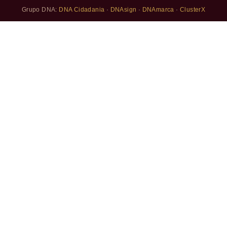
Grupo DNA:
DNA Cidadania
·
DNAsign
·
DNAmarca
·
ClusterX