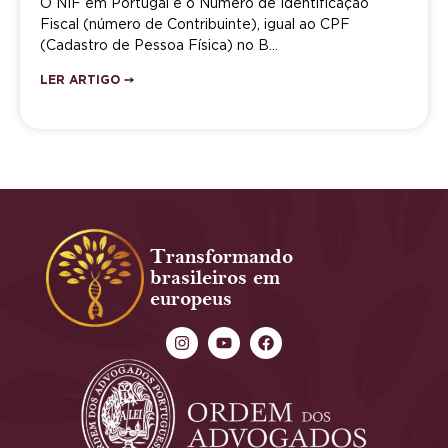
O NIF em Portugal é o Número de Identificação
Fiscal (número de Contribuinte), igual ao CPF
(Cadastro de Pessoa Física) no B…
LER ARTIGO ➙
Transformando
brasileiros em
europeus