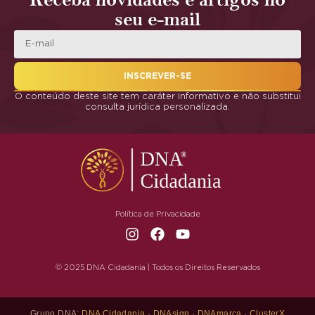
Receba novidades e artigos no
seu e-mail
INSCREVER-SE
O conteúdo deste site tem caráter informativo e não substitui
consulta jurídica personalizada.
Política de Privacidade
© 2025 DNA Cidadania | Todos os Direitos Reservados
Grupo DNA:
DNA Cidadania
·
DNAsign
·
DNAmarca
·
ClusterX