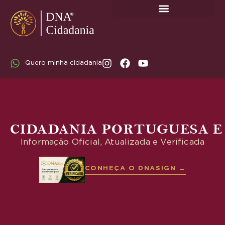
SOBRE A DNA CIDADANIA: DR. RODRIGO MARICATO LOPES
Quero minha cidadania
CIDADANIA PORTUGUESA E
Informação Oficial, Atualizada e Verificada
CONHEÇA O DNASIGN →