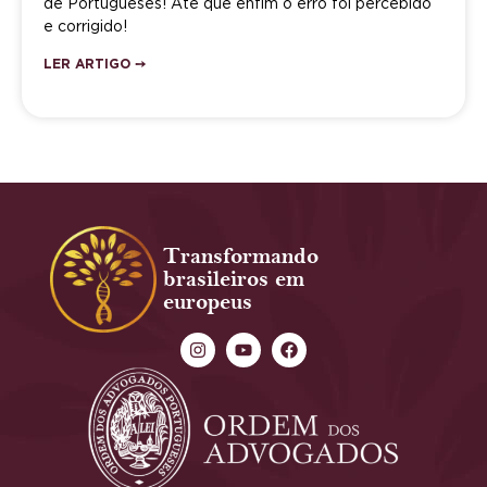
de Portugueses! Até que enfim o erro foi percebido
e corrigido!
LER ARTIGO ➙
Transformando
brasileiros em
europeus