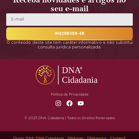
Receba novidades e artigos no
seu e-mail
INSCREVER-SE
O conteúdo deste site tem caráter informativo e não substitui
consulta jurídica personalizada.
Política de Privacidade
© 2025 DNA Cidadania | Todos os Direitos Reservados
Grupo DNA:
DNA Cidadania
·
DNAsign
·
DNAmarca
·
ClusterX