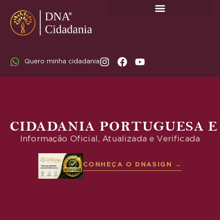
SOBRE A DNA CIDADANIA: DR. RODRIGO MARICATO LOPES
Quero minha cidadania
CIDADANIA PORTUGUESA E
Informação Oficial, Atualizada e Verificada
CONHEÇA O DNASIGN →