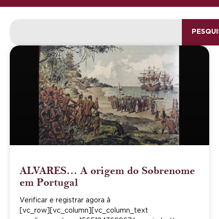
PESQUI
ALVARES… A origem do Sobrenome
em Portugal
Verificar e registrar agora â
[vc_row][vc_column][vc_column_text