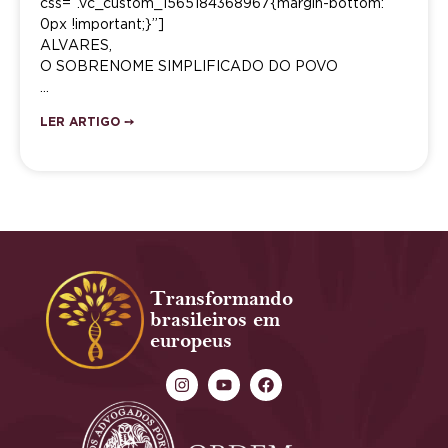
css=”.vc_custom_1565184368967{margin-bottom:
0px !important;}”]
ALVARES,
O SOBRENOME SIMPLIFICADO DO POVO
…
LER ARTIGO ➙
Transformando
brasileiros em
europeus