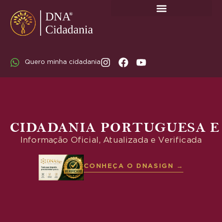
SOBRE A DNA CIDADANIA: DR. RODRIGO MARICATO LOPES
Quero minha cidadania
CIDADANIA PORTUGUESA E
Informação Oficial, Atualizada e Verificada
CONHEÇA O DNASIGN →