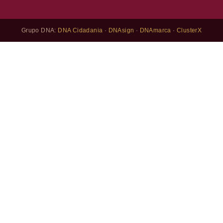
Grupo DNA:
DNA Cidadania
·
DNAsign
·
DNAmarca
·
ClusterX