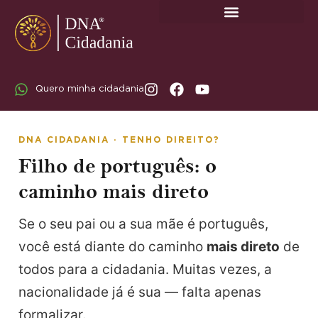
SOBRE A DNA CIDADANIA: DR. RODRIGO MARICATO LOPES
Quero minha cidadania
DNA CIDADANIA · TENHO DIREITO?
Filho de português: o
caminho mais direto
Se o seu pai ou a sua mãe é português,
você está diante do caminho
mais direto
de
todos para a cidadania. Muitas vezes, a
nacionalidade já é sua — falta apenas
formalizar.