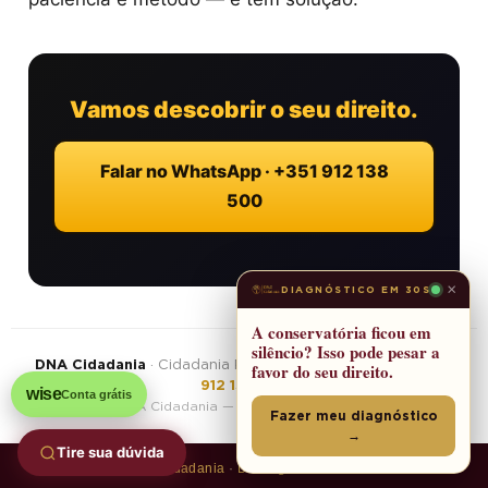
Vamos descobrir o seu direito.
Falar no WhatsApp · +351 912 138
500
×
DIAGNÓSTICO EM 30S
A conservatória ficou em
silêncio? Isso pode pesar a
DNA Cidadania
· Cidadania Portuguesa ·
WhatsApp +351
favor do seu direito.
912 138 500
wise
Conta grátis
© DNA Cidadania — Cidadania Portuguesa
Fazer meu diagnóstico
→
Tire sua dúvida
Grupo DNA:
DNA Cidadania
·
DNAsign
·
DNAmarca
·
ClusterX