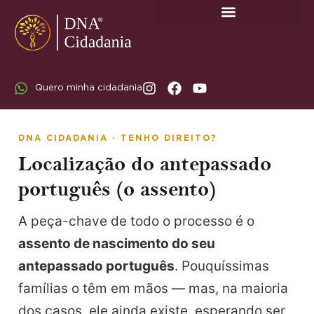
SOBRE A DNA CIDADANIA: DR. RODRIGO MARICATO LOPES
Quero minha cidadania
DNA CIDADANIA · TENHO DIREITO?
Localização do antepassado
português (o assento)
A peça-chave de todo o processo é o
assento de nascimento do seu
antepassado português
. Pouquíssimas
famílias o têm em mãos — mas, na maioria
dos casos, ele ainda existe, esperando ser