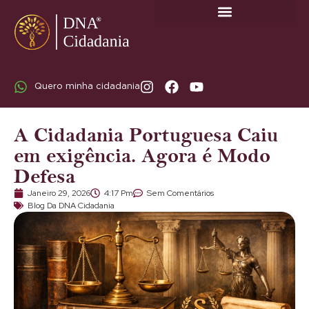
SOBRE A DNA CIDADANIA: DR. RODRIGO MARICATO LOPES
Quero minha cidadania
A Cidadania Portuguesa Caiu
em exigência. Agora é Modo
Defesa
Janeiro 29, 2026
4:17 Pm
Sem Comentários
Blog Da DNA Cidadania