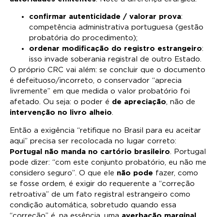
confirmar autenticidade / valorar prova
:
competência administrativa portuguesa (gestão
probatória do procedimento);
ordenar modificação do registro estrangeiro
:
isso invade soberania registral de outro Estado.
O próprio CRC vai além: se concluir que o documento
é defeituoso/incorreto, o conservador “aprecia
livremente” em que medida o valor probatório foi
afetado. Ou seja: o poder é
de apreciação
, não de
intervenção no livro alheio
.
Então a exigência “retifique no Brasil para eu aceitar
aqui” precisa ser recolocada no lugar correto:
Portugal não manda no cartório brasileiro
. Portugal
pode dizer: “com este conjunto probatório, eu não me
considero seguro”. O que ele
não pode
fazer, como
se fosse ordem, é exigir do requerente a “correção
retroativa” de um fato registral estrangeiro como
condição automática, sobretudo quando essa
“correção” é, na essência, uma
averbação marginal