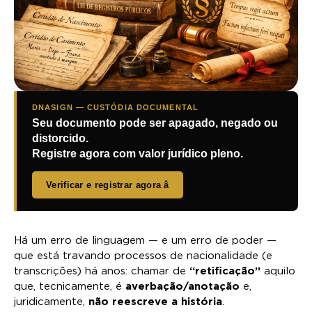
DNASIGN — CUSTÓDIA DOCUMENTAL
Seu documento pode ser apagado, negado ou
distorcido.
Registre agora com valor jurídico pleno.
Verificar e registrar agora â
Há um erro de linguagem — e um erro de poder —
que está travando processos de nacionalidade (e
transcrições) há anos: chamar de
“retificação”
aquilo
que, tecnicamente, é
averbação/anotação
e,
juridicamente,
não reescreve a história
.