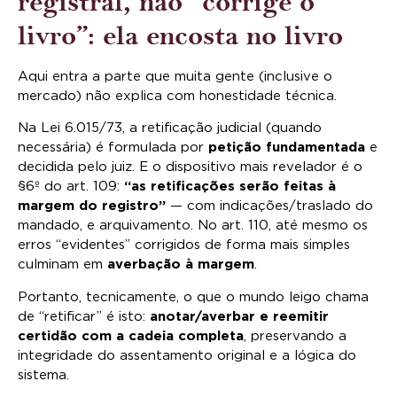
registral, não “corrige o
livro”: ela encosta no livro
Aqui entra a parte que muita gente (inclusive o
mercado) não explica com honestidade técnica.
Na Lei 6.015/73, a retificação judicial (quando
necessária) é formulada por
petição fundamentada
e
decidida pelo juiz. E o dispositivo mais revelador é o
§6º do art. 109:
“as retificações serão feitas à
margem do registro”
— com indicações/traslado do
mandado, e arquivamento. No art. 110, até mesmo os
erros “evidentes” corrigidos de forma mais simples
culminam em
averbação à margem
.
Portanto, tecnicamente, o que o mundo leigo chama
de “retificar” é isto:
anotar/averbar e reemitir
certidão com a cadeia completa
, preservando a
integridade do assentamento original e a lógica do
sistema.