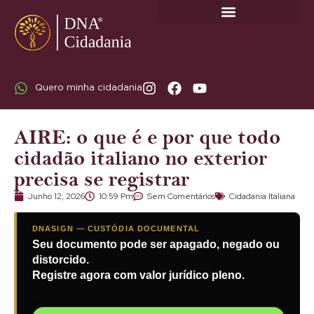
SOBRE A DNA CIDADANIA: DR. RODRIGO MARICATO LOPES
Quero minha cidadania
AIRE: o que é e por que todo
cidadão italiano no exterior
precisa se registrar
Junho 12, 2026
10:59 Pm
Sem Comentários
Cidadania Italiana
DNASIGN — CUSTÓDIA DOCUMENTAL
Seu documento pode ser apagado, negado ou
distorcido.
Registre agora com valor jurídico pleno.