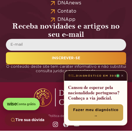
DNAnews
Contato
DNApp
Receba novidades e artigos no
seu e-mail
INSCREVER-SE
O conteúdo deste site tem caráter informativo e não substitui
consulta jurídica personalizada.
×
DIAGNÓSTICO EM 30S
Cansou de esperar pela
nacionalidade portuguesa?
Conheça a via judicial.
wise
Conta grátis
Fazer meu diagnóstico
→
Política de Privacidade
Tire sua dúvida