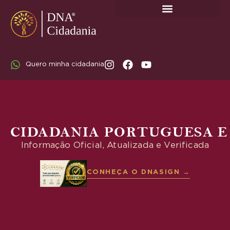
SOBRE A DNA CIDADANIA: DR. RODRIGO MARICATO LOPES
Quero minha cidadania
CIDADANIA PORTUGUESA E
Informação Oficial, Atualizada e Verificada
CONHEÇA O DNASIGN →