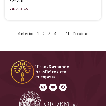
Portugal
LER ARTIGO ➙
Anterior
1
2
3
4
…
11
Próximo
Transformando
brasileiros em
europeus