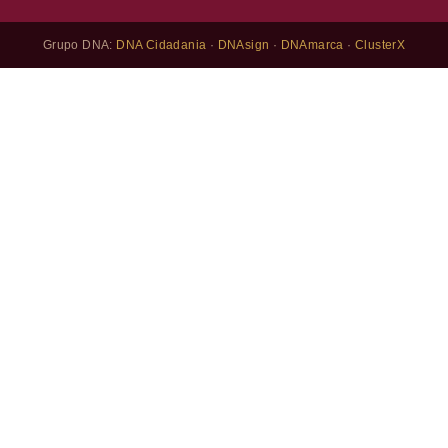
Grupo DNA:
DNA Cidadania
·
DNAsign
·
DNAmarca
·
ClusterX