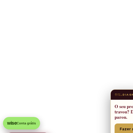
DIAG
O seu pro
travou? 
parou.
wise
Conta grátis
Fazer 