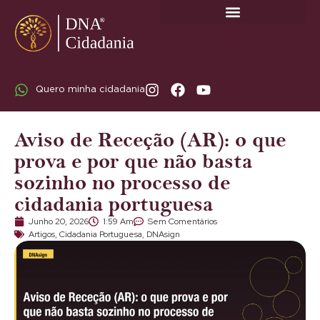
SOBRE A DNA CIDADANIA: DR. RODRIGO MARICATO LOPES
Quero minha cidadania
Aviso de Receção (AR): o que
prova e por que não basta
sozinho no processo de
cidadania portuguesa
Junho 20, 2026
1:59 Am
Sem Comentários
Artigos
,
Cidadania Portuguesa
,
DNAsign