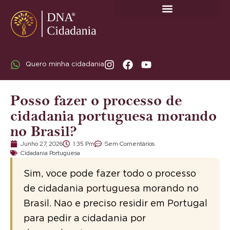
SOBRE A DNA CIDADANIA: DR. RODRIGO MARICATO LOPES
Quero minha cidadania
Posso fazer o processo de
cidadania portuguesa morando
no Brasil?
Junho 27, 2026
1:35 Pm
Sem Comentários
Cidadania Portuguesa
Sim, voce pode fazer todo o processo
de cidadania portuguesa morando no
Brasil. Nao e preciso residir em Portugal
para pedir a cidadania por