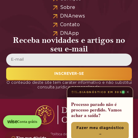
Sobre
DNAnews
Contato
DNApp
Receba novidades e artigos no
seu e-mail
INSCREVER-SE
O conteúdo deste site tem caráter informativo e não substitui
consulta jurídica personalizada.
×
DIAGNÓSTICO EM 30S
Processo parado não é
processo perdido. Vamos
achar a saída?
wise
Conta grátis
Fazer meu diagnóstico
→
Política de Privacidade