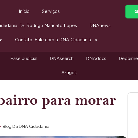
Q
Início
Serviços
dadania: Dr. Rodrigo Maricato Lopes
DNAnews
Contato: Fale com a DNA Cidadania
Fase Judicial
DNAsearch
DNAdocs
Depoime
Artigos
bairro para morar
Blog Da DNA Cidadania