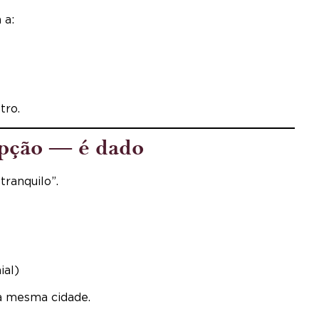
 a:
tro.
epção — é dado
ranquilo”.
ial)
da mesma cidade.