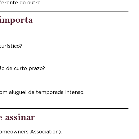
erente do outro.
 importa
urístico?
ão de curto prazo?
com aluguel de temporada intenso.
 assinar
Homeowners Association).