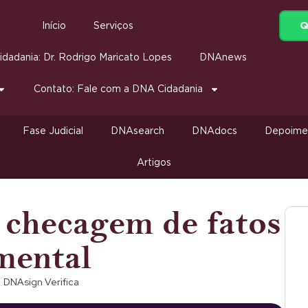
Q
Início
Serviços
dadania: Dr. Rodrigo Maricato Lopes
DNAnews
Contato: Fale com a DNA Cidadania
Fase Judicial
DNAsearch
DNAdocs
Depoime
Artigos
 checagem de fatos
mental
DNAsign Verifica