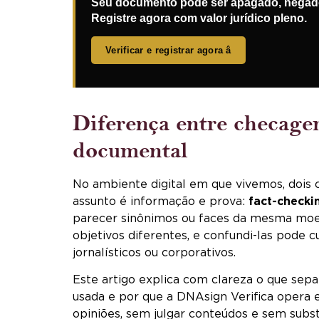
Seu documento pode ser apagado, negado
Registre agora com valor jurídico pleno.
Verificar e registrar agora â
Diferença entre checagem
documental
No ambiente digital em que vivemos, dois
assunto é informação e prova:
fact-checki
parecer sinônimos ou faces da mesma moeda
objetivos diferentes, e confundi-las pode 
jornalísticos ou corporativos.
Este artigo explica com clareza o que sep
usada e por que a DNAsign Verifica opera
opiniões, sem julgar conteúdos e sem subst