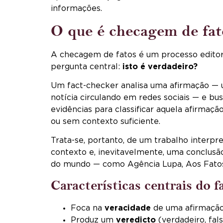
informações.
O que é checagem de fat
A checagem de fatos é um processo editori
pergunta central:
isto é verdadeiro?
Um fact-checker analisa uma afirmação — u
notícia circulando em redes sociais — e bu
evidências para classificar aquela afirmaçã
ou sem contexto suficiente.
Trata-se, portanto, de um trabalho interpr
contexto e, inevitavelmente, uma conclusão
do mundo — como Agência Lupa, Aos Fatos
Características centrais do f
Foca na
veracidade
de uma afirmaçã
Produz um
veredicto
(verdadeiro, fal