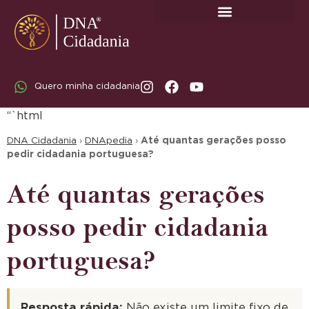
SOBRE A DNA CIDADANIA: DR. RODRIGO MARICATO LOPES
Quero minha cidadania
“`html
DNA Cidadania
›
DNApedia
›
Até quantas gerações posso
pedir cidadania portuguesa?
Até quantas gerações
posso pedir cidadania
portuguesa?
Resposta rápida:
Não existe um limite fixo de