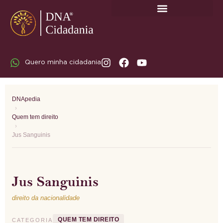
SOBRE A DNA CIDADANIA: DR. RODRIGO MARICATO LOPES
Quero minha cidadania
DNApedia
›
Quem tem direito
›
Jus Sanguinis
Jus Sanguinis
direito da nacionalidade
QUEM TEM DIREITO
CATEGORIA