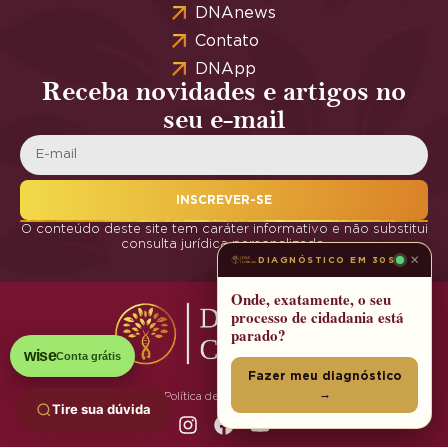
DNAnews
Contato
DNApp
Receba novidades e artigos no
seu e-mail
INSCREVER-SE
O conteúdo deste site tem caráter informativo e não substitui
consulta jurídica personalizada.
×
DIAGNÓSTICO EM 30S
Onde, exatamente, o seu
processo de cidadania está
parado?
wise
Conta grátis
Fazer meu diagnóstico
→
Política de Privacidade
Tire sua dúvida