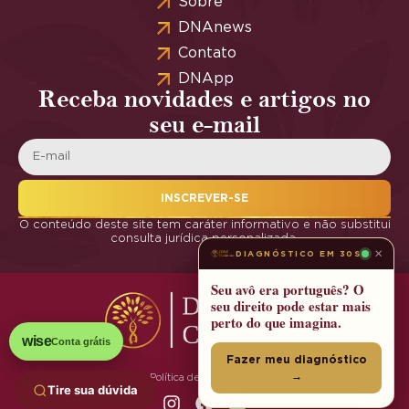
Sobre
DNAnews
Contato
DNApp
Receba novidades e artigos no
seu e-mail
INSCREVER-SE
O conteúdo deste site tem caráter informativo e não substitui
consulta jurídica personalizada.
×
DIAGNÓSTICO EM 30S
Seu avô era português? O
seu direito pode estar mais
perto do que imagina.
wise
Conta grátis
Fazer meu diagnóstico
→
Política de Privacidade
Tire sua dúvida