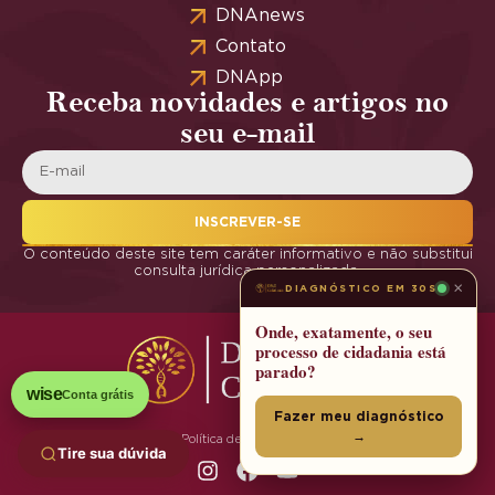
DNAnews
Contato
DNApp
Receba novidades e artigos no
seu e-mail
INSCREVER-SE
O conteúdo deste site tem caráter informativo e não substitui
consulta jurídica personalizada.
×
DIAGNÓSTICO EM 30S
Onde, exatamente, o seu
processo de cidadania está
parado?
wise
Conta grátis
Fazer meu diagnóstico
→
Política de Privacidade
Tire sua dúvida