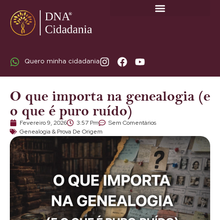
SOBRE A DNA CIDADANIA: DR. RODRIGO MARICATO LOPES
Quero minha cidadania
O que importa na genealogia (e
o que é puro ruído)
Fevereiro 9, 2026
3:57 Pm
Sem Comentários
Genealogia & Prova De Origem