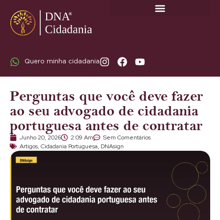
SOBRE A DNA CIDADANIA: DR. RODRIGO MARICATO LOPES
Quero minha cidadania
Perguntas que você deve fazer
ao seu advogado de cidadania
portuguesa antes de contratar
Junho 20, 2026
2:09 Am
Sem Comentários
Artigos
,
Cidadania Portuguesa
,
DNAsign