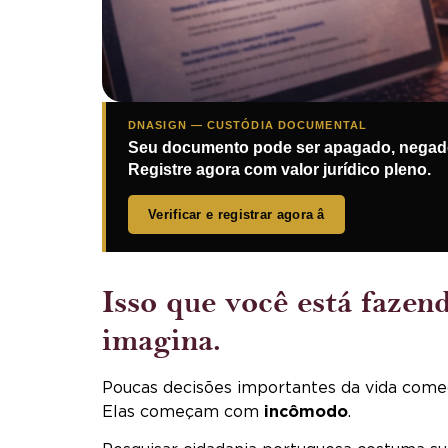
DNASIGN — CUSTÓDIA DOCUMENTAL
Seu documento pode ser apagado, negado
Registre agora com valor jurídico pleno.
Verificar e registrar agora â
Isso que você está fazen
imagina.
Poucas decisões importantes da vida come
Elas começam com
incômodo
.