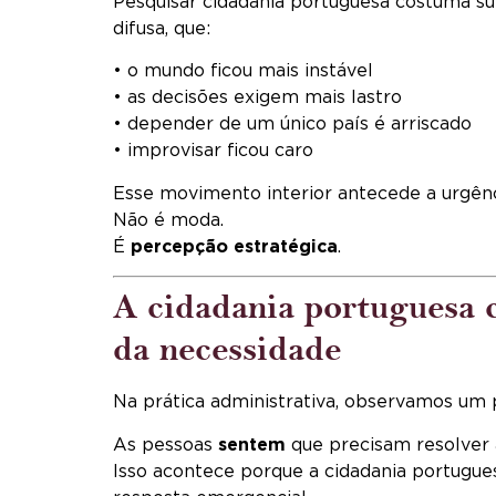
Pesquisar cidadania portuguesa costuma su
difusa, que:
• o mundo ficou mais instável
• as decisões exigem mais lastro
• depender de um único país é arriscado
• improvisar ficou caro
Esse movimento interior antecede a urgênc
Não é moda.
É
percepção estratégica
.
A cidadania portuguesa c
da necessidade
Na prática administrativa, observamos um 
As pessoas
sentem
que precisam resolver 
Isso acontece porque a cidadania portugu