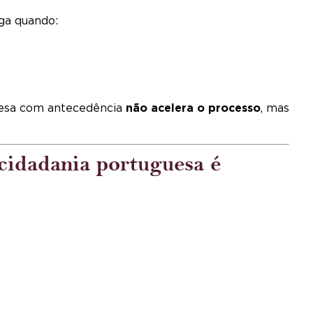
ga quando:
uesa com antecedência
não acelera o processo
, mas
cidadania portuguesa é