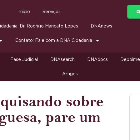
Q
Início
Serviços
dadania: Dr. Rodrigo Maricato Lopes
DNAnews
Contato: Fale com a DNA Cidadania
Fase Judicial
DNAsearch
DNAdocs
Depoime
Artigos
squisando sobre
guesa, pare um