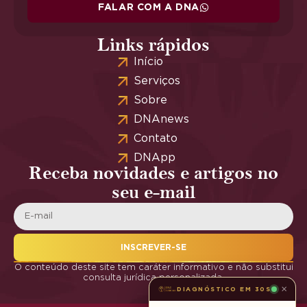
FALAR COM A DNA
Links rápidos
Início
Serviços
Sobre
DNAnews
Contato
DNApp
Receba novidades e artigos no
seu e-mail
INSCREVER-SE
O conteúdo deste site tem caráter informativo e não substitui
consulta jurídica personalizada.
×
DIAGNÓSTICO EM 30S