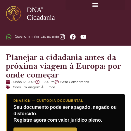
SOBRE A DNA CIDADANIA: DR. RODRIGO MARICATO LOPES
Quero minha cidadania
Planejar a cidadania antes da
próxima viagem à Europa: por
onde começar
Junho 12, 2026
11:34 Pm
Sem Comentários
Dores Em Viagem À Europa
DNASIGN — CUSTÓDIA DOCUMENTAL
Seu documento pode ser apagado, negado ou
distorcido.
Registre agora com valor jurídico pleno.