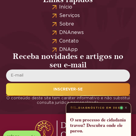
Início
Serviços
Sobre
DNAnews
Contato
DNApp
Receba novidades e artigos no
seu e-mail
INSCREVER-SE
O conteúdo deste site tem caráter informativo e não substitui
consulta jurídica personalizada.
×
DIAGNÓSTICO EM 30S
O seu processo de cidadania
travou? Descubra onde ele
parou.