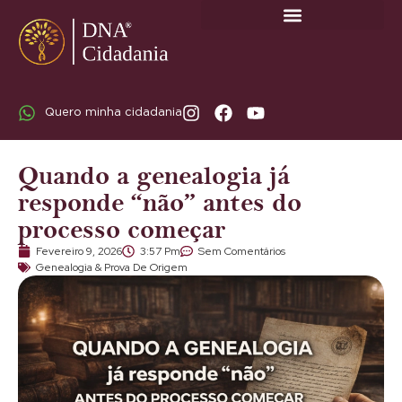
SOBRE A DNA CIDADANIA: DR. RODRIGO MARICATO LOPES
Quero minha cidadania
Quando a genealogia já
responde “não” antes do
processo começar
Fevereiro 9, 2026
3:57 Pm
Sem Comentários
Genealogia & Prova De Origem