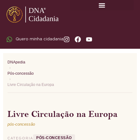
SOBRE A DNA CIDADANIA: DR. RODRIGO MARICATO LOPES
Quero minha cidadania
DNApedia
›
Pós-concessão
›
Livre Circulação na Europa
Livre Circulação na Europa
pós-concessão
PÓS-CONCESSÃO
CATEGORIA