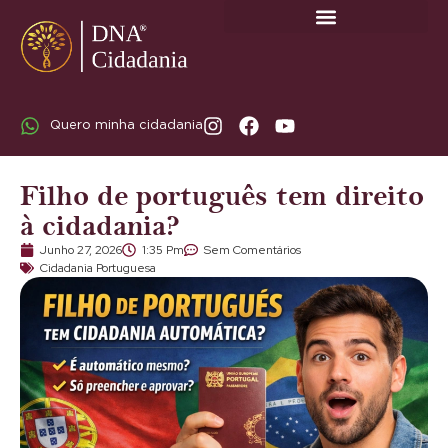
SOBRE A DNA CIDADANIA: DR. RODRIGO MARICATO LOPES
Quero minha cidadania
Filho de português tem direito
à cidadania?
Junho 27, 2026
1:35 Pm
Sem Comentários
Cidadania Portuguesa