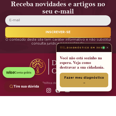
Receba novidades e artigos no
seu e-mail
INSCREVER-SE
O conteúdo deste site tem caráter informativo e não substitui
consulta jurídica personalizada.
×
DIAGNÓSTICO EM 30S
Você não está sozinho na
espera. Veja como
destravar a sua cidadania.
wise
Conta grátis
Fazer meu diagnóstico
→
Política de Privacidade
Tire sua dúvida
© 2025 DNA Cidadania | Todos os Direitos Reservados