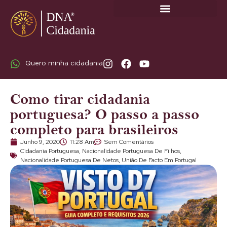
SOBRE A DNA CIDADANIA: DR. RODRIGO MARICATO LOPES
Quero minha cidadania
Como tirar cidadania
portuguesa? O passo a passo
completo para brasileiros
Junho 9, 2020
11:28 Am
Sem Comentários
Cidadania Portuguesa
,
Nacionalidade Portuguesa De Filhos
,
Nacionalidade Portuguesa De Netos
,
União De Facto Em Portugal