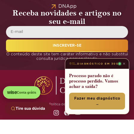
DNApp
Receba novidades e artigos no
seu e-mail
INSCREVER-SE
O conteúdo deste site tem caráter informativo e não substitui
consulta jurídica personalizada.
×
DIAGNÓSTICO EM 30S
Processo parado não é
processo perdido. Vamos
achar a saída?
wise
Conta grátis
Fazer meu diagnóstico
→
Política de Privacidade
Tire sua dúvida
© 2025 DNA Cidadania | Todos os Direitos Reservados