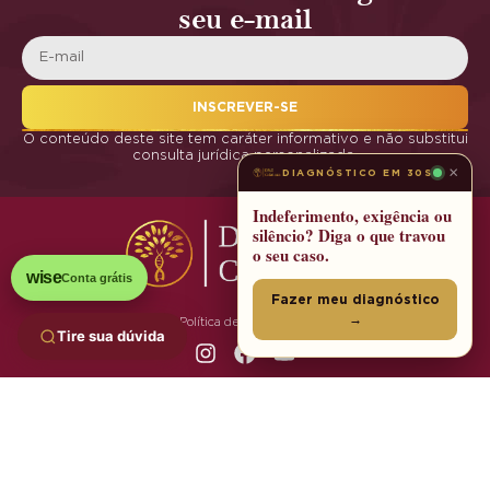
seu e-mail
INSCREVER-SE
O conteúdo deste site tem caráter informativo e não substitui
consulta jurídica personalizada.
×
DIAGNÓSTICO EM 30S
Indeferimento, exigência ou
silêncio? Diga o que travou
o seu caso.
wise
Conta grátis
Fazer meu diagnóstico
→
Política de Privacidade
Tire sua dúvida
© 2025 DNA Cidadania | Todos os Direitos Reservados
Grupo DNA:
DNA Cidadania
·
DNAsign
·
DNAmarca
·
ClusterX