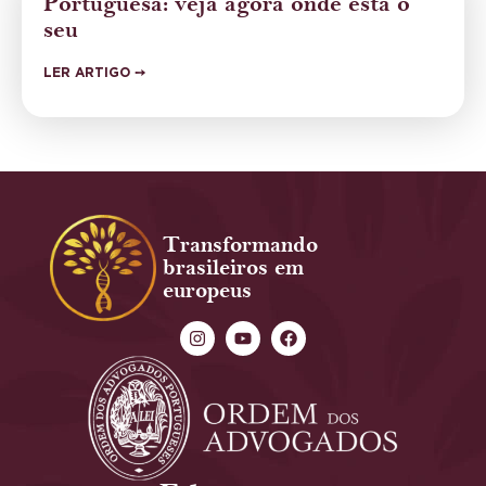
Portuguesa: veja agora onde está o
seu
LER ARTIGO ➙
Transformando
brasileiros em
europeus