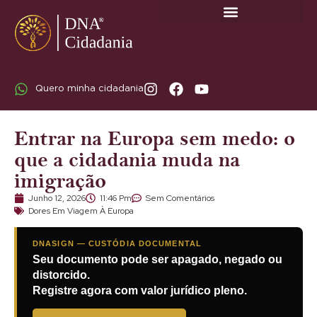
SOBRE A DNA CIDADANIA: DR. RODRIGO MARICATO LOPES
Quero minha cidadania
Entrar na Europa sem medo: o
que a cidadania muda na
imigração
Junho 12, 2026
11:46 Pm
Sem Comentários
Dores Em Viagem À Europa
DNASIGN — CUSTÓDIA DOCUMENTAL
Seu documento pode ser apagado, negado ou
distorcido.
Registre agora com valor jurídico pleno.