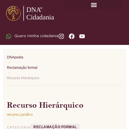
SOBRE A DNA CIDADANIA: DR. RODRIGO MARICATO LOPES
Quero minha cidadania
DNApedia
›
Reclamação formal
›
Recurso Hierárquico
Recurso Hierárquico
recurso jurídico
RECLAMAÇÃO FORMAL
CATEGORIA