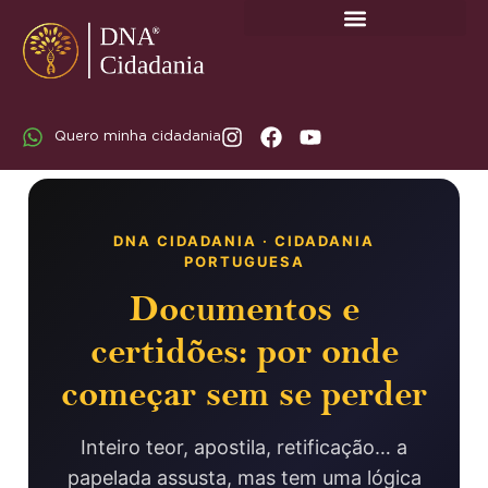
SOBRE A DNA CIDADANIA: DR. RODRIGO MARICATO LOPES
Quero minha cidadania
DNA CIDADANIA · CIDADANIA
PORTUGUESA
Documentos e
certidões: por onde
começar sem se perder
Inteiro teor, apostila, retificação… a
papelada assusta, mas tem uma lógica