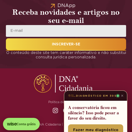
DNApp
Receba novidades e artigos no
seu e-mail
INSCREVER-SE
O conteúdo deste site tem caráter informativo e não substitui
consulta jurídica personalizada.
×
DIAGNÓSTICO EM 30S
Política de Privacidade
A conservatória ficou em
silêncio? Isso pode pesar a
favor do seu direito.
wise
Conta grátis
© 2025 DNA Cidadania | Todos os Direitos Reservados
Fazer meu diagnóstico